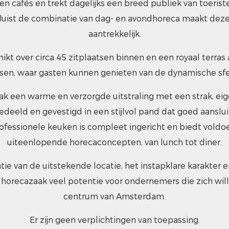
 en cafés en trekt dagelijks een breed publiek van toeri
 Juist de combinatie van dag- en avondhoreca maakt deze 
aantrekkelijk.
ikt over circa 45 zitplaatsen binnen en een royaal terras
atsen, waar gasten kunnen genieten van de dynamische sfee
k een warme en verzorgde uitstraling met een strak, eige
gedeeld en gevestigd in een stijlvol pand dat goed aansluit
fessionele keuken is compleet ingericht en biedt voldo
uiteenlopende horecaconcepten, van lunch tot diner.
ie van de uitstekende locatie, het instapklare karakter e
 horecazaak veel potentie voor ondernemers die zich will
centrum van Amsterdam.
Er zijn geen verplichtingen van toepassing.