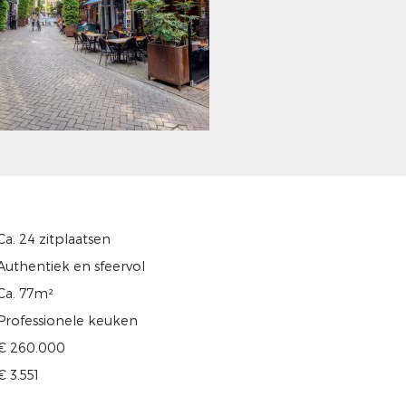
Ca. 24 zitplaatsen
Authentiek en sfeervol
Ca. 77m²
Professionele keuken
€ 260.000
€ 3.551