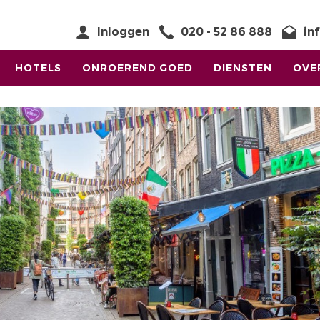
Inloggen
020 - 52 86 888
in
HOTELS
ONROEREND GOED
DIENSTEN
OVE