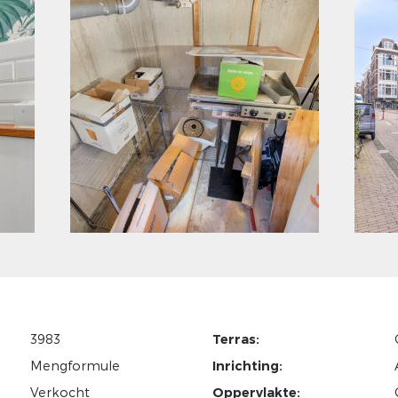
3983
Terras:
Mengformule
Inrichting:
Verkocht
Oppervlakte: