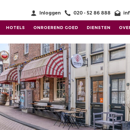
Inloggen
020 - 52 86 888
in
HOTELS
ONROEREND GOED
DIENSTEN
OVE